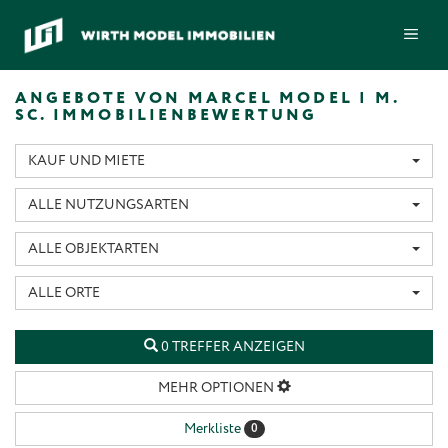
Zum
ME
Inhalt
springen
ANGEBOTE VON MARCEL MODEL | M.
SC. IMMOBILIENBEWERTUNG
KAUF UND MIETE
ALLE NUTZUNGSARTEN
ALLE OBJEKTARTEN
ALLE ORTE
0 TREFFER ANZEIGEN
MEHR OPTIONEN
Merkliste
0