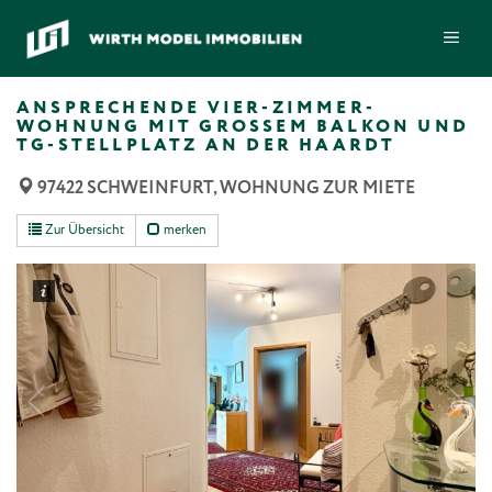
Zum
ME
Inhalt
springen
ANSPRECHENDE VIER-ZIMMER-
WOHNUNG MIT GROSSEM BALKON UND T
G-STELLPLATZ AN DER HAARDT
97422 SCHWEINFURT, WOHNUNG ZUR MIETE
Zur Übersicht
merken