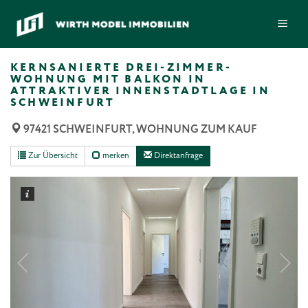
Zum
ME
Inhalt
springen
KERNSANIERTE DREI-ZIMMER-
WOHNUNG MIT BALKON IN
ATTRAKTIVER INNENSTADTLAGE IN
SCHWEINFURT
97421 SCHWEINFURT, WOHNUNG ZUM KAUF
Zur Übersicht
merken
Direktanfrage