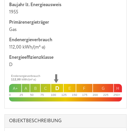
Baujahr lt. Energieausweis
1955
Primärenergieträger
Gas
Endenergie­verbrauch
112,00 kWh/(m²·a)
Energie­effizienz­klasse
D
Endenergieverbrauch
112,00
kWh/(m²·a)
D
A+
A
B
C
E
F
G
H
0
25
50
75
100
125
150
175
200
225
250+
OBJEKT­BESCHREIBUNG