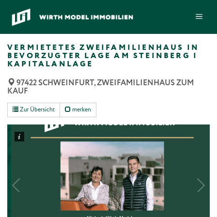
Zum
ME
Inhalt
springen
VERMIETETES ZWEIFAMILIENHAUS IN
BEVORZUGTER LAGE AM STEINBERG |
KAPITALANLAGE
97422 SCHWEINFURT, ZWEIFAMILIENHAUS ZUM
KAUF
Zur Übersicht
merken