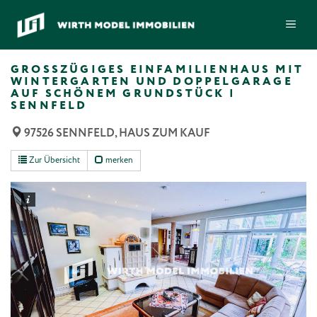
Zum
ME
Inhalt
springen
GROSSZÜGIGES EINFAMILIENHAUS MIT W
INTERGARTEN UND DOPPELGARAGE A
UF SCHÖNEM GRUNDSTÜCK | S
ENNFELD
97526 SENNFELD, HAUS ZUM KAUF
Zur Übersicht
merken