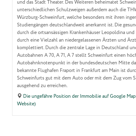
und das Stadt Theater. Des Weiteren beheimatet Schwei
unterschiedlichen Schulzweigen außerdem auch die T
Würzburg-Schweinfurt, welche besonders mit ihren inge
Studiengängen deutschlandweit anerkannt ist. Die gesun
durch die ortsansässigen Krankenhäuser Leopoldina und S
durch eine Vielzahl an niedergelassenen Ärzten und Är
komplettiert. Durch die zentrale Lage in Deutschland u
Autobahnen A 70, A 71, A 7 stellt Schweinfurt einen höc
Autobahnknotenpunkt in der bundesdeutschen Mitte dar.
bekannte Flughafen Fraport in Frankfurt am Main ist dur
Schweinfurts gut mit dem Auto oder mit dem Zug vom 
ausgehend zu erreichen.
Die ungefähre Position der Immobilie auf Google Map
Website)