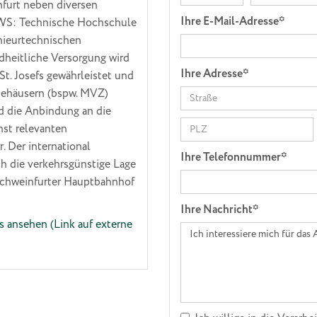
nfurt neben diversen
Ihre E-Mail-Adresse*
HWS: Technische Hochschule
nieurtechnischen
dheitliche Versorgung wird
Ihre Adresse*
t. Josefs gewährleistet und
ztehäusern (bspw. MVZ)
nd die Anbindung an die
hst relevanten
 Der international
Ihre Telefonnummer*
ch die verkehrsgünstige Lage
Schweinfurter Hauptbahnhof
Ihre Nachricht*
s ansehen (Link auf externe