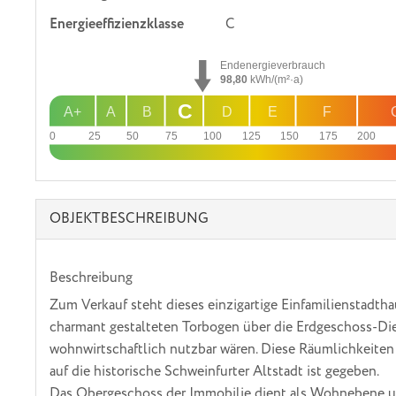
Energie­effizienz­klasse
C
Endenergieverbrauch
98,80
kWh/(m²·a)
C
A+
A
B
D
E
F
0
25
50
75
100
125
150
175
200
OBJEKT­BESCHREIBUNG
Beschreibung
Zum Verkauf steht dieses einzigartige Einfamilienstadth
charmant gestalteten Torbogen über die Erdgeschoss-Diel
wohnwirtschaftlich nutzbar wären. Diese Räumlichkeiten 
auf die historische Schweinfurter Altstadt ist gegeben.
Das Obergeschoss der Immobilie dient als Wohnebene und