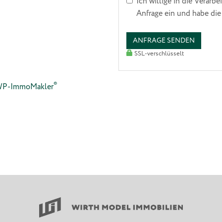
Ich willige in die Verar
Anfrage ein und habe di
ANFRAGE SENDEN
SSL-verschlüsselt
®
: WP-ImmoMakler