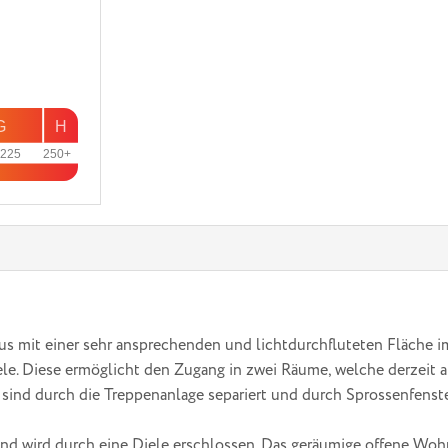
G
H
225
250+
aus mit einer sehr ansprechenden und lichtdurchfluteten Fläche i
e. Diese ermöglicht den Zugang in zwei Räume, welche derzeit al
sind durch die Treppenanlage separiert und durch Sprossenfenster
 wird durch eine Diele erschlossen. Das geräumige offene Wohn-