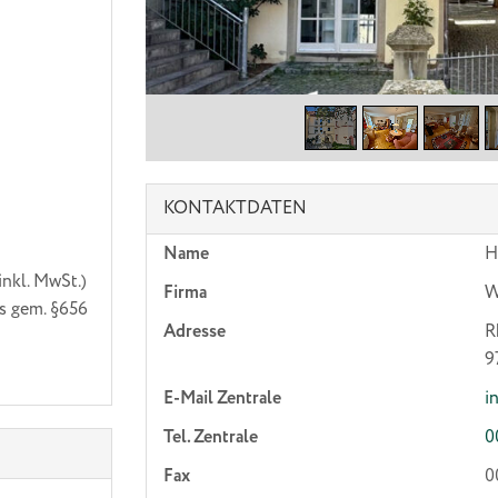
KONTAKTDATEN
Name
H
inkl. MwSt.)
Firma
W
s gem. §656
Adresse
R
9
E-Mail Zentrale
i
Tel. Zentrale
0
Fax
0