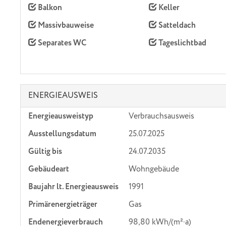
Balkon
Keller
Massivbauweise
Satteldach
Separates WC
Tageslichtbad
ENERGIEAUSWEIS
Energieausweistyp
Verbrauchs­ausweis
Ausstellungsdatum
25.07.2025
Gültig bis
24.07.2035
Gebäudeart
Wohngebäude
Baujahr lt. Energieausweis
1991
Primärenergieträger
Gas
Endenergie­verbrauch
98,80 kWh/(m²·a)