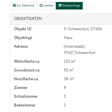
Zur Übersicht
merken
Direktanfrage
OBJEKTDATEN
Objekt ID
11-Schweinfurt-ST404
Objekttyp
Haus
Adresse
(Innenstadt)
97421 Schweinfurt
Wohnfläche ca.
235 m²
Grund­stück ca.
92 m²
Nutzfläche ca.
38 m²
Zimmer
9
Schlafzimmer
5
Badezimmer
2