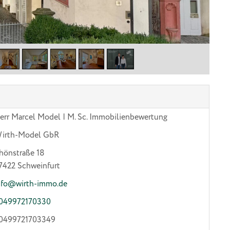
err Marcel Model | M. Sc. Immobilienbewertung
irth-Model GbR
hönstraße 18
7422
Schweinfurt
nfo@wirth-immo.de
049972170330
0499721703349