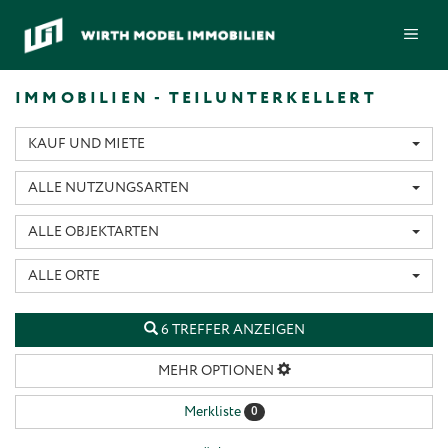
Zum
ME
Inhalt
springen
IMMOBILIEN - TEILUNTERKELLERT
KAUF UND MIETE
ALLE NUTZUNGSARTEN
ALLE OBJEKTARTEN
ALLE ORTE
6 TREFFER ANZEIGEN
MEHR OPTIONEN
Merkliste
0