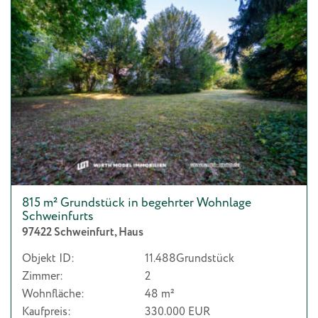
815 m² Grundstück in begehrter Wohnlage
Schweinfurts
97422 Schweinfurt, Haus
Objekt ID:
11.488Grundstück
Zimmer:
2
Wohnfläche:
48 m²
Kaufpreis:
330.000 EUR