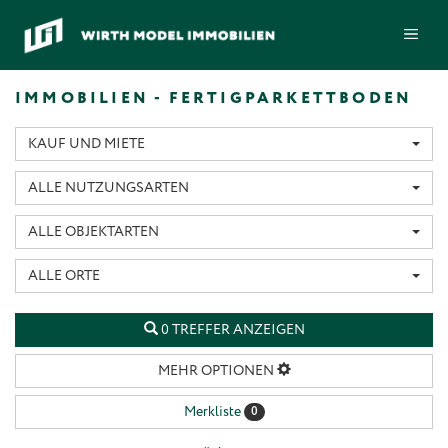
Zum
ME
Inhalt
springen
IMMOBILIEN - FERTIGPARKETTBODEN
KAUF UND MIETE
ALLE NUTZUNGSARTEN
ALLE OBJEKTARTEN
ALLE ORTE
0 TREFFER ANZEIGEN
MEHR OPTIONEN
Merkliste
0