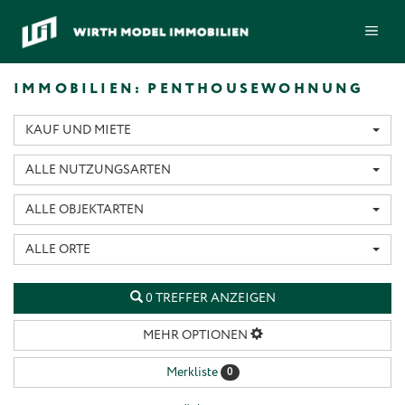
Zum
ME
Inhalt
springen
IMMOBILIEN: PENTHOUSEWOHNUNG
KAUF UND MIETE
ALLE NUTZUNGSARTEN
ALLE OBJEKTARTEN
ALLE ORTE
0 TREFFER ANZEIGEN
MEHR OPTIONEN
Merkliste
0